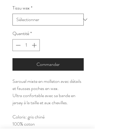
Tissu wax
*
Quantité
*
Commander
Sarouel mixte en molleton avec détails
et fausses poches en wax.
Ultra confortable avec sa bande en
jersey à la taille et aux chevilles.
Coloris: gris chiné
100% coton
Handmade