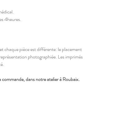
- A laver en machine 
60°
médical.
- Déconseillé aux e
les 4heures.
et chaque pièce est différente: le placement
 représentation photographiée. Les imprimés
té.
a commande, dans notre atelier à Roubaix.