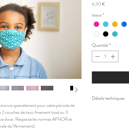
Prix
6,50 €
tissus
*
Quantité
*
Détails techniques:
tionné specialement pour cette période de
- Tissu : Cotton tissa
de 2 couches de tissu finement tissé ou 3
- Elastique 0,2 ou 0
tique doux. Respecte les normes AFNOR et
- Ne pas porter plus
ale de l'Armement).