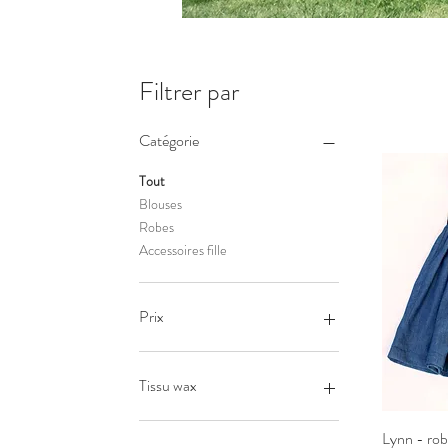
Filtrer par
Catégorie
Tout
Blouses
Robes
Accessoires fille
Prix
15 €
69 €
Tissu wax
bleu roi
Lynn - ro