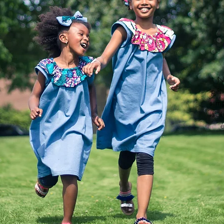
N
pét
sim
so