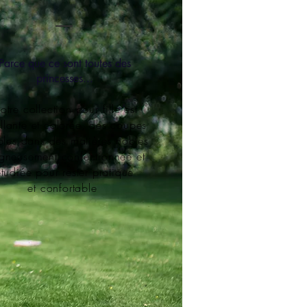
Parce que ce sont toutes des
princesses...
otre collection pour fille est
illante et colorée, des coupes
ples dans des matières nobles
igneusement
confectionnée et
étudiée pour rester pratique
et confortable