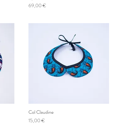
Prix
69,00 €
Col Claudine
Aperçu rapide
Prix
15,00 €